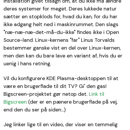
installation givet tilsagn om, at du ikke må ændre
deres systemer for meget. Deres lukkede natur
sætter en stopklods for, hvad du kan, for du har
ikke adgang helt ned i maskinrummet. Den slags
"næ-næ-næ-det-må-du-ikke" findes ikke i Open
Source-land. Linux-kernens "far" Linus Torvalds
bestemmer ganske vist en del over Linux-kernen,
men den kan du bare lave en variant af, hvis du er
uenig i hans retning.
Vil du konfigurere KDE Plasma-desktoppen til at
være en brugerflade til dit TV? Gi' den gas!
Bigscreen-projektet gør netop det.
Link til
Bigscreen
(der er en pænere brugerflade på vej,
end den du ser på siden...)
Jeg linker lige til en video, der viser en temmelig