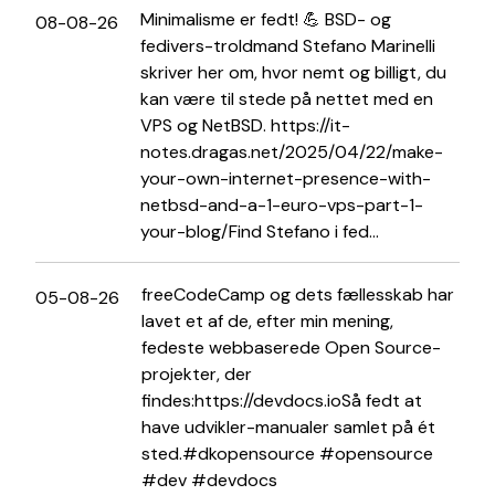
Minimalisme er fedt! 💪 BSD- og
08-08-26
fedivers-troldmand Stefano Marinelli
skriver her om, hvor nemt og billigt, du
kan være til stede på nettet med en
VPS og NetBSD. https://it-
notes.dragas.net/2025/04/22/make-
your-own-internet-presence-with-
netbsd-and-a-1-euro-vps-part-1-
your-blog/Find Stefano i fed...
freeCodeCamp og dets fællesskab har
05-08-26
lavet et af de, efter min mening,
fedeste webbaserede Open Source-
projekter, der
findes:https://devdocs.ioSå fedt at
have udvikler-manualer samlet på ét
sted.#dkopensource #opensource
#dev #devdocs