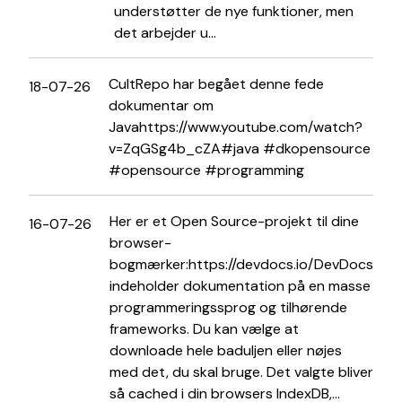
understøtter de nye funktioner, men
det arbejder u...
CultRepo har begået denne fede
18-07-26
dokumentar om
Javahttps://www.youtube.com/watch?
v=ZqGSg4b_cZA#java #dkopensource
#opensource #programming
Her er et Open Source-projekt til dine
16-07-26
browser-
bogmærker:https://devdocs.io/DevDocs
indeholder dokumentation på en masse
programmeringssprog og tilhørende
frameworks. Du kan vælge at
downloade hele baduljen eller nøjes
med det, du skal bruge. Det valgte bliver
så cached i din browsers IndexDB,...